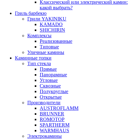
Классический или электрический камин:
какой выбрать?
Гриль барбекю
Грили YAKINIKU
KAMADO
SHICHIRIN
Комплексы
Реализованные
Типовые
Уличные камины
Каминные топки
Тип стекла
Прямые
Панорамные
Угловые
Сквозные
Полукруглые
Открытые
Производители
AUSTROFLAMM
BRUNNER
ROMOTOP
SPARTHERM
WARMHAUS
Электрокамины