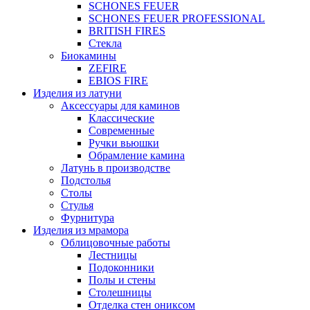
SCHONES FEUER
SCHONES FEUER PROFESSIONAL
BRITISH FIRES
Стекла
Биокамины
ZEFIRE
EBIOS FIRE
Изделия из латуни
Аксессуары для каминов
Классические
Современные
Ручки вьюшки
Обрамление камина
Латунь в производстве
Подстолья
Столы
Стулья
Фурнитура
Изделия из мрамора
Облицовочные работы
Лестницы
Подоконники
Полы и стены
Столешницы
Отделка стен ониксом