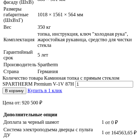
фасаду (ШхВ)
Размеры
габаритные
1018 × 1561 × 564 мм
(ШхВхГ)
Вес
350 кг
топка, инструкция, ключ "холодная рука",
Комплектация
жаростойкая рукавица, средство для чистки
стекла
Гарантийный
5 лет
срок
Производитель
Spartherm
Страна
Германия
Количество товара Каминная топка с прямым стеклом
SPARTHERM Premium V-1V 87H
Купить в 1 клик
В корзину
Цена от: 920 500 ₽
Дополнительные опции
Доплата за черный шамот
1
от 0
₽
Система электроподъема дверцы с пульта
1
от 164563,65
₽
ДУ