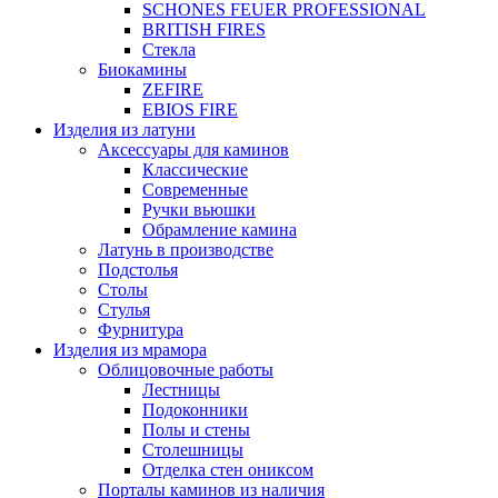
SCHONES FEUER PROFESSIONAL
BRITISH FIRES
Стекла
Биокамины
ZEFIRE
EBIOS FIRE
Изделия из латуни
Аксессуары для каминов
Классические
Современные
Ручки вьюшки
Обрамление камина
Латунь в производстве
Подстолья
Столы
Стулья
Фурнитура
Изделия из мрамора
Облицовочные работы
Лестницы
Подоконники
Полы и стены
Столешницы
Отделка стен ониксом
Порталы каминов из наличия