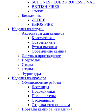
SCHONES FEUER PROFESSIONAL
BRITISH FIRES
Стекла
Биокамины
ZEFIRE
EBIOS FIRE
Изделия из латуни
Аксессуары для каминов
Классические
Современные
Ручки вьюшки
Обрамление камина
Латунь в производстве
Подстолья
Столы
Стулья
Фурнитура
Изделия из мрамора
Облицовочные работы
Лестницы
Подоконники
Полы и стены
Столешницы
Отделка стен ониксом
Порталы каминов из наличия