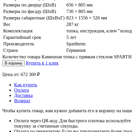
Размеры по дверце (ШхВ)
656 × 805 мм
Размеры по фасаду (ШхВ)
730 × 805 мм
Размеры габаритные (ШхВхГ)
823 × 1556 × 526 мм
Вес
287 кг
Комплектация
топка, инструкция, ключ "холод
Гарантийный срок
5 лет
Производитель
Spartherm
Страна
Германия
Количество товара Каминная топка с прямым стеклом SPARTHE
Купить в 1 клик
В корзину
Цена от: 672 300 ₽
Как купить
Оплата
Доставка
Возврат
Чтобы купить товар, вам нужно добавить его в корзину на наше
Оплата через QR-код: Для быстрого платежа используйт
покупку за считанные секунды.
Оплата по реквизитам: Если вы предпочитаете более тра