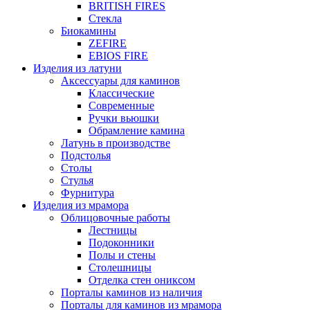
BRITISH FIRES
Стекла
Биокамины
ZEFIRE
EBIOS FIRE
Изделия из латуни
Аксессуары для каминов
Классические
Современные
Ручки вьюшки
Обрамление камина
Латунь в производстве
Подстолья
Столы
Стулья
Фурнитура
Изделия из мрамора
Облицовочные работы
Лестницы
Подоконники
Полы и стены
Столешницы
Отделка стен ониксом
Порталы каминов из наличия
Порталы для каминов из мрамора