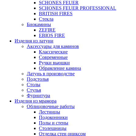
SCHONES FEUER
SCHONES FEUER PROFESSIONAL
BRITISH FIRES
Стекла
Биокамины
ZEFIRE
EBIOS FIRE
Изделия из латуни
Аксессуары для каминов
Классические
Современные
Ручки вьюшки
Обрамление камина
Латунь в производстве
Подстолья
Столы
Стулья
Фурнитура
Изделия из мрамора
Облицовочные работы
Лестницы
Подоконники
Полы и стены
Столешницы
Отделка стен ониксом