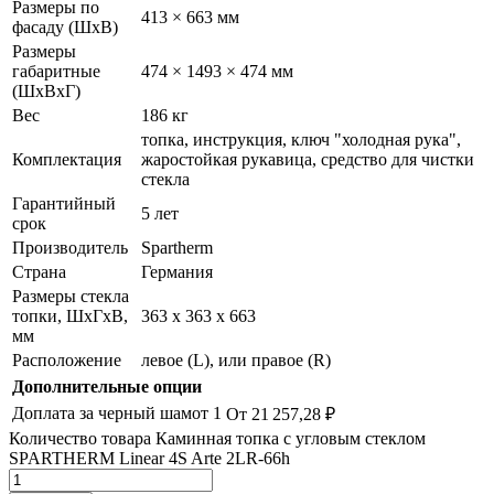
Размеры по
413 × 663 мм
фасаду (ШхВ)
Размеры
габаритные
474 × 1493 × 474 мм
(ШхВхГ)
Вес
186 кг
топка, инструкция, ключ "холодная рука",
Комплектация
жаростойкая рукавица, средство для чистки
стекла
Гарантийный
5 лет
срок
Производитель
Spartherm
Страна
Германия
Размеры стекла
топки, ШхГхВ,
363 х 363 х 663
мм
Расположение
левое (L), или правое (R)
Дополнительные опции
Доплата за черный шамот
1
От 21 257,28
₽
Количество товара Каминная топка с угловым стеклом
SPARTHERM Linear 4S Arte 2LR-66h