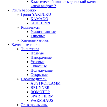
Классический или электрический камин:
какой выбрать?
Гриль барбекю
Грили YAKINIKU
KAMADO
SHICHIRIN
Комплексы
Реализованные
Типовые
Уличные камины
Каминные топки
Тип стекла
Прямые
Панорамные
Угловые
Сквозные
Полукруглые
Открытые
Производители
AUSTROFLAMM
BRUNNER
ROMOTOP
SPARTHERM
WARMHAUS
Электрокамины