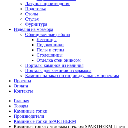
Латунь в производстве
Подстолья
Столы
Стулья
Фурнитура
Изделия из мрамора
Облицовочные работы
Лестницы
Подоконники
Полы и стены
Столешницы
Отделка стен ониксом
Порталы каминов из наличия
Порталы для каминов из мрамора
Камины на заказ по индивидуальным проектам
Проекты
Оплата
Контакты
Главная
Товары
Каминные топки
Производители
Каминные топки SPARTHERM
Каминная топка с угловым стеклом SPARTHERM Linear