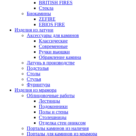
BRITISH FIRES
Стекла
Биокамины
ZEFIRE
EBIOS FIRE
Изделия из латуни
Аксессуары для каминов
Классические
Современные
Ручки вьюшки
Обрамление камина
Латунь в производстве
Подстолья
Столы
Стулья
Фурнитура
Изделия из мрамора
Облицовочные работы
Лестницы
Подоконники
Полы и стены
Столешницы
Отделка стен ониксом
Порталы каминов из наличия
Порталы для каминов из мрамора