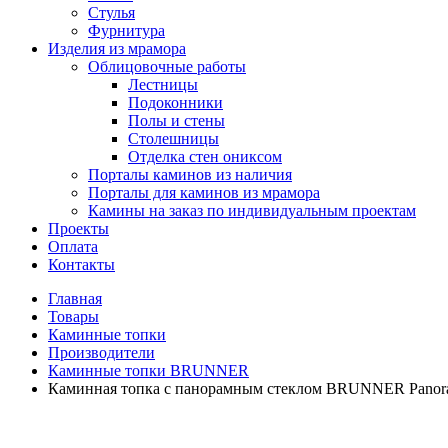
Стулья
Фурнитура
Изделия из мрамора
Облицовочные работы
Лестницы
Подоконники
Полы и стены
Столешницы
Отделка стен ониксом
Порталы каминов из наличия
Порталы для каминов из мрамора
Камины на заказ по индивидуальным проектам
Проекты
Оплата
Контакты
Главная
Товары
Каминные топки
Производители
Каминные топки BRUNNER
Каминная топка с панорамным стеклом BRUNNER Panora