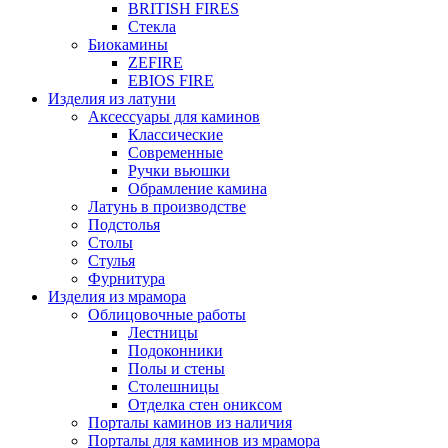
BRITISH FIRES
Стекла
Биокамины
ZEFIRE
EBIOS FIRE
Изделия из латуни
Аксессуары для каминов
Классические
Современные
Ручки вьюшки
Обрамление камина
Латунь в производстве
Подстолья
Столы
Стулья
Фурнитура
Изделия из мрамора
Облицовочные работы
Лестницы
Подоконники
Полы и стены
Столешницы
Отделка стен ониксом
Порталы каминов из наличия
Порталы для каминов из мрамора