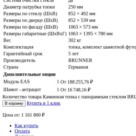
Система очистки стекла
да
Диаметр патрубка топки
250 мм
Размеры по стеклу (ШхВ)
852 × 492 мм
Размеры по дверце (ШхВ)
852 × 539 мм
Размеры по фасаду (ШхВ)
1063 × 573 мм
Размеры габаритные (ШхВхГ)
1063 × 1395 × 780 мм
Вес
302 кг
Комплектация
топка, комплект шамотной футе
Гарантийный срок
5 лет
Производитель
BRUNNER
Страна
Германия
Дополнительные опции
Модуль EAS
1
От 188 255,76
₽
Шамот - антрацит
1
От 16 748,16
₽
Количество товара Каминная топка с панорамным стеклом BR
Купить в 1 клик
В корзину
Цена от: 1 161 800 ₽
Как купить
Оплата