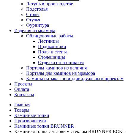
Латунь в производстве
Подстолья
Столы
Стулья
Фурнитура
Изделия из мрамора
Облицовочные работы
Лестницы
Подоконники
Полы и стены
Столешницы
Отделка стен ониксом
Порталы каминов из наличия
Порталы для каминов из мрамора
Камины на заказ по индивидуальным проектам
Проекты
Оплата
Контакты
Главная
Товары
Каминные топки
Производители
Каминные топки BRUNNER
Каминная топка с угловым стеклом BRUNNER ECK-