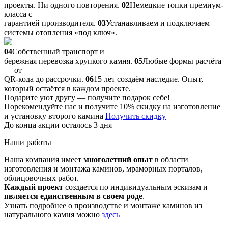
проекты. Ни одного повторения.
02
Немецкие топки премиум-
класса с
гарантией производителя.
03
Устанавливаем и подключаем
системы отопления «под ключ».
04
Собственный транспорт и
бережная перевозка хрупкого камня.
05
Любые формы расчёта
— от
QR-кода до рассрочки.
06
15 лет создаём наследие. Опыт,
который остаётся в каждом проекте.
Подарите уют другу — получите подарок себе!
Порекомендуйте нас и получите 10% скидку на изготовление
и установку второго камина
Получить скидку
До конца акции осталось 3 дня
Наши работы
Наша компания имеет
многолетний опыт
в области
изготовления и монтажа каминов, мраморных порталов,
облицовочных работ.
Каждый проект
создается по индивидуальным эскизам и
является единственным в своем роде
.
Узнать подробнее о производстве и монтаже каминов из
натурального камня можно
здесь