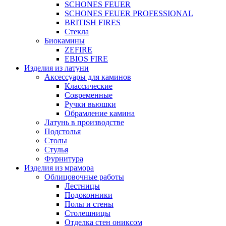
SCHONES FEUER
SCHONES FEUER PROFESSIONAL
BRITISH FIRES
Стекла
Биокамины
ZEFIRE
EBIOS FIRE
Изделия из латуни
Аксессуары для каминов
Классические
Современные
Ручки вьюшки
Обрамление камина
Латунь в производстве
Подстолья
Столы
Стулья
Фурнитура
Изделия из мрамора
Облицовочные работы
Лестницы
Подоконники
Полы и стены
Столешницы
Отделка стен ониксом