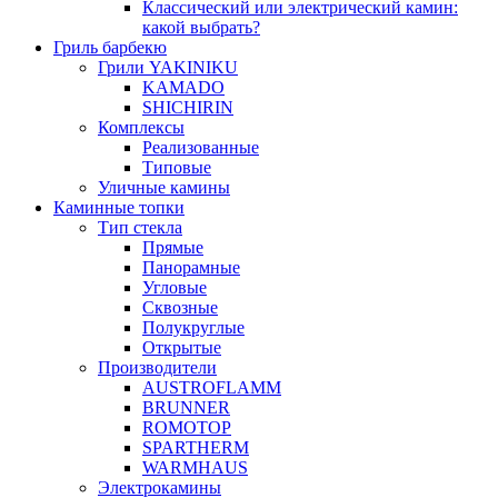
Классический или электрический камин:
какой выбрать?
Гриль барбекю
Грили YAKINIKU
KAMADO
SHICHIRIN
Комплексы
Реализованные
Типовые
Уличные камины
Каминные топки
Тип стекла
Прямые
Панорамные
Угловые
Сквозные
Полукруглые
Открытые
Производители
AUSTROFLAMM
BRUNNER
ROMOTOP
SPARTHERM
WARMHAUS
Электрокамины