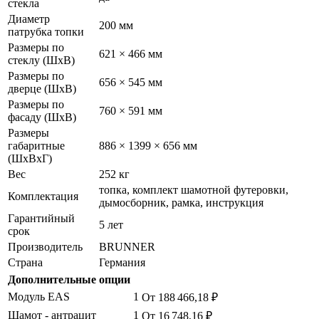
стекла
Диаметр
200 мм
патрубка топки
Размеры по
621 × 466 мм
стеклу (ШхВ)
Размеры по
656 × 545 мм
дверце (ШхВ)
Размеры по
760 × 591 мм
фасаду (ШхВ)
Размеры
габаритные
886 × 1399 × 656 мм
(ШхВхГ)
Вес
252 кг
топка, комплект шамотной футеровки,
Комплектация
дымосборник, рамка, инструкция
Гарантийный
5 лет
срок
Производитель
BRUNNER
Страна
Германия
Дополнительные опции
Модуль EAS
1
От 188 466,18
₽
Шамот - антрацит
1
От 16 748,16
₽