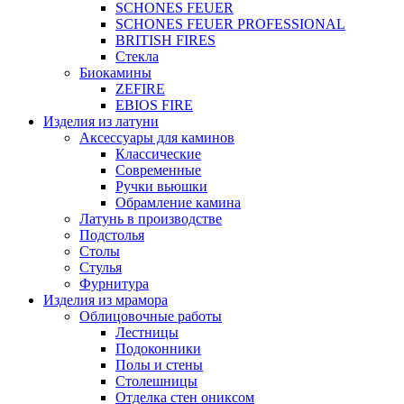
SCHONES FEUER
SCHONES FEUER PROFESSIONAL
BRITISH FIRES
Стекла
Биокамины
ZEFIRE
EBIOS FIRE
Изделия из латуни
Аксессуары для каминов
Классические
Современные
Ручки вьюшки
Обрамление камина
Латунь в производстве
Подстолья
Столы
Стулья
Фурнитура
Изделия из мрамора
Облицовочные работы
Лестницы
Подоконники
Полы и стены
Столешницы
Отделка стен ониксом