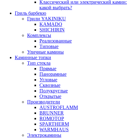
Классический или электрический камин:
какой выбрать?
Гриль барбекю
Грили YAKINIKU
KAMADO
SHICHIRIN
Комплексы
Реализованные
Типовые
Уличные камины
Каминные топки
Тип стекла
Прямые
Панорамные
Угловые
Сквозные
Полукруглые
Открытые
Производители
AUSTROFLAMM
BRUNNER
ROMOTOP
SPARTHERM
WARMHAUS
Электрокамины