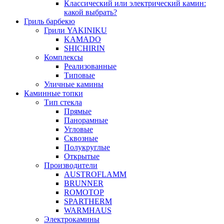
Классический или электрический камин:
какой выбрать?
Гриль барбекю
Грили YAKINIKU
KAMADO
SHICHIRIN
Комплексы
Реализованные
Типовые
Уличные камины
Каминные топки
Тип стекла
Прямые
Панорамные
Угловые
Сквозные
Полукруглые
Открытые
Производители
AUSTROFLAMM
BRUNNER
ROMOTOP
SPARTHERM
WARMHAUS
Электрокамины