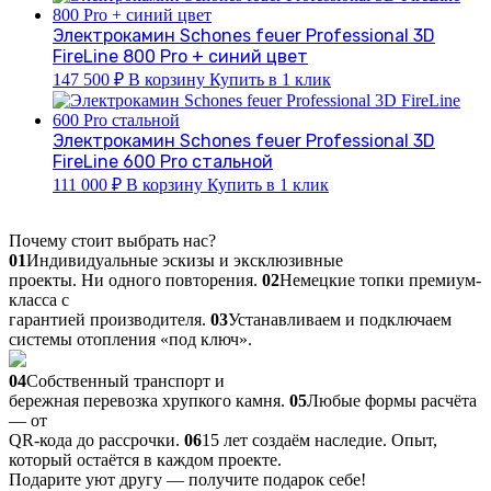
Электрокамин Schones feuer Professional 3D
FireLine 800 Pro + синий цвет
147 500
₽
В корзину
Купить в 1 клик
Электрокамин Schones feuer Professional 3D
FireLine 600 Pro стальной
111 000
₽
В корзину
Купить в 1 клик
Почему стоит выбрать нас?
01
Индивидуальные эскизы и эксклюзивные
проекты. Ни одного повторения.
02
Немецкие топки премиум-
класса с
гарантией производителя.
03
Устанавливаем и подключаем
системы отопления «под ключ».
04
Собственный транспорт и
бережная перевозка хрупкого камня.
05
Любые формы расчёта
— от
QR-кода до рассрочки.
06
15 лет создаём наследие. Опыт,
который остаётся в каждом проекте.
Подарите уют другу — получите подарок себе!