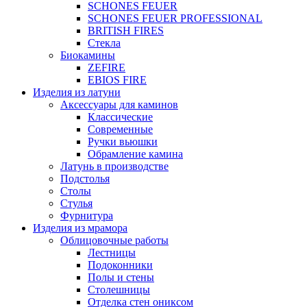
SCHONES FEUER
SCHONES FEUER PROFESSIONAL
BRITISH FIRES
Стекла
Биокамины
ZEFIRE
EBIOS FIRE
Изделия из латуни
Аксессуары для каминов
Классические
Современные
Ручки вьюшки
Обрамление камина
Латунь в производстве
Подстолья
Столы
Стулья
Фурнитура
Изделия из мрамора
Облицовочные работы
Лестницы
Подоконники
Полы и стены
Столешницы
Отделка стен ониксом