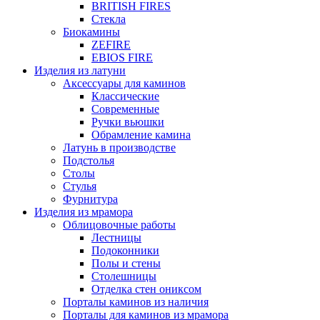
BRITISH FIRES
Стекла
Биокамины
ZEFIRE
EBIOS FIRE
Изделия из латуни
Аксессуары для каминов
Классические
Современные
Ручки вьюшки
Обрамление камина
Латунь в производстве
Подстолья
Столы
Стулья
Фурнитура
Изделия из мрамора
Облицовочные работы
Лестницы
Подоконники
Полы и стены
Столешницы
Отделка стен ониксом
Порталы каминов из наличия
Порталы для каминов из мрамора