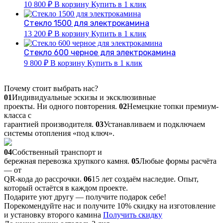
10 800
₽
В корзину
Купить в 1 клик
Стекло 1500 для электрокамина
13 200
₽
В корзину
Купить в 1 клик
Стекло 600 черное для электрокамина
9 800
₽
В корзину
Купить в 1 клик
Почему стоит выбрать нас?
01
Индивидуальные эскизы и эксклюзивные
проекты. Ни одного повторения.
02
Немецкие топки премиум-
класса с
гарантией производителя.
03
Устанавливаем и подключаем
системы отопления «под ключ».
04
Собственный транспорт и
бережная перевозка хрупкого камня.
05
Любые формы расчёта
— от
QR-кода до рассрочки.
06
15 лет создаём наследие. Опыт,
который остаётся в каждом проекте.
Подарите уют другу — получите подарок себе!
Порекомендуйте нас и получите 10% скидку на изготовление
и установку второго камина
Получить скидку