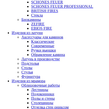
SCHONES FEUER
SCHONES FEUER PROFESSIONAL
BRITISH FIRES
Стекла
Биокамины
ZEFIRE
EBIOS FIRE
Изделия из латуни
Аксессуары для каминов
Классические
Современные
Ручки вьюшки
Обрамление камина
Латунь в производстве
Подстолья
Столы
Стулья
Фурнитура
Изделия из мрамора
Облицовочные работы
Лестницы
Подоконники
Полы и стены
Столешницы
Отделка стен ониксом