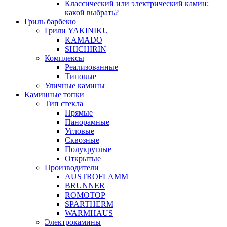
Классический или электрический камин:
какой выбрать?
Гриль барбекю
Грили YAKINIKU
KAMADO
SHICHIRIN
Комплексы
Реализованные
Типовые
Уличные камины
Каминные топки
Тип стекла
Прямые
Панорамные
Угловые
Сквозные
Полукруглые
Открытые
Производители
AUSTROFLAMM
BRUNNER
ROMOTOP
SPARTHERM
WARMHAUS
Электрокамины