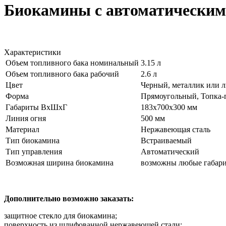
Биокамины с автоматическим 
Характеристики
Объем топливного бака номинальный
3.15 л
Объем топливного бака рабочий
2.6 л
Цвет
Черный, металлик или л
Форма
Прямоугольный, Топка-
Габариты ВхШхГ
183x700x300 мм
Линия огня
500 мм
Материал
Нержавеющая сталь
Тип биокамина
Встраиваемый
Тип управления
Автоматический
Возможная ширина биокамина
возможны любые габари
Дополнительно возможно заказать:
защитное стекло для биокамина;
поверхность из шлифованной нержавеющей стали;