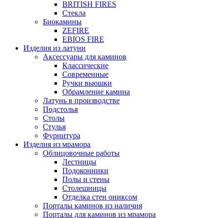
BRITISH FIRES
Стекла
Биокамины
ZEFIRE
EBIOS FIRE
Изделия из латуни
Аксессуары для каминов
Классические
Современные
Ручки вьюшки
Обрамление камина
Латунь в производстве
Подстолья
Столы
Стулья
Фурнитура
Изделия из мрамора
Облицовочные работы
Лестницы
Подоконники
Полы и стены
Столешницы
Отделка стен ониксом
Порталы каминов из наличия
Порталы для каминов из мрамора