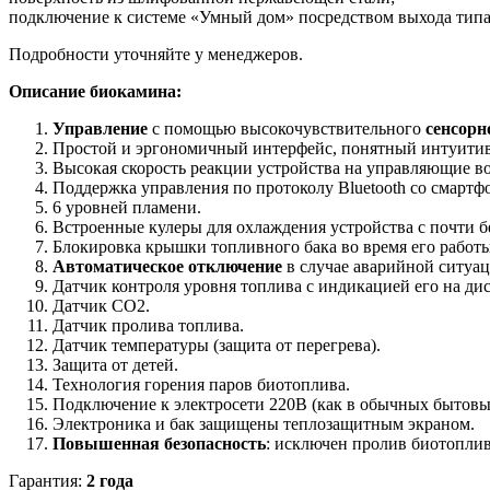
подключение к системе «Умный дом» посредством выхода типа 
Подробности уточняйте у менеджеров.
Описание биокамина:
Управление
с помощью высокочувствительного
сенсорн
Простой и эргономичный интерфейс, понятный интуити
Высокая скорость реакции устройства на управляющие во
Поддержка управления по протоколу Bluetooth со смартфо
6 уровней пламени.
Встроенные кулеры для охлаждения устройства с почти 
Блокировка крышки топливного бака во время его работы
Автоматическое отключение
в случае аварийной ситуац
Датчик контроля уровня топлива с индикацией его на дис
Датчик СО2.
Датчик пролива топлива.
Датчик температуры (защита от перегрева).
Защита от детей.
Технология горения паров биотоплива.
Подключение к электросети 220В (как в обычных бытовы
Электроника и бак защищены теплозащитным экраном.
Повышенная безопасность
: исключен пролив биотоплив
Гарантия:
2 года