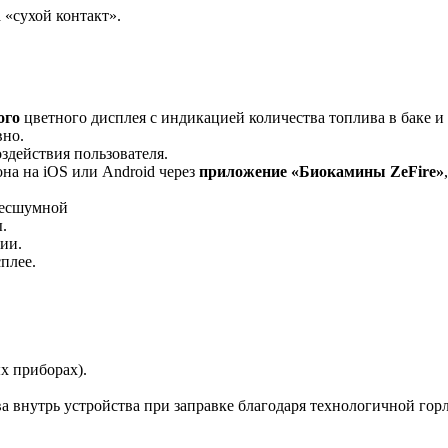
«сухой контакт».
ого
цветного дисплея с индикацией количества топлива в баке и
вно.
здействия пользователя.
на на iOS или Android через
приложение «Биокамины ZeFire»
бесшумной
.
ии.
плее.
х приборах).
а внутрь устройства при заправке благодаря технологичной гор