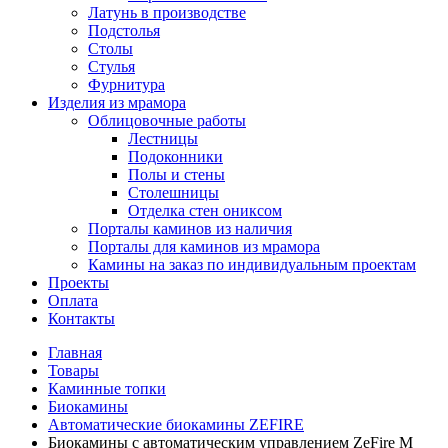
Латунь в производстве
Подстолья
Столы
Стулья
Фурнитура
Изделия из мрамора
Облицовочные работы
Лестницы
Подоконники
Полы и стены
Столешницы
Отделка стен ониксом
Порталы каминов из наличия
Порталы для каминов из мрамора
Камины на заказ по индивидуальным проектам
Проекты
Оплата
Контакты
Главная
Товары
Каминные топки
Биокамины
Автоматические биокамины ZEFIRE
Биокамины с автоматическим управлением ZeFire М