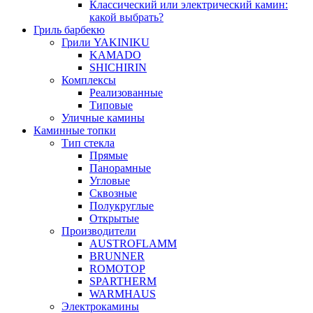
Классический или электрический камин:
какой выбрать?
Гриль барбекю
Грили YAKINIKU
KAMADO
SHICHIRIN
Комплексы
Реализованные
Типовые
Уличные камины
Каминные топки
Тип стекла
Прямые
Панорамные
Угловые
Сквозные
Полукруглые
Открытые
Производители
AUSTROFLAMM
BRUNNER
ROMOTOP
SPARTHERM
WARMHAUS
Электрокамины