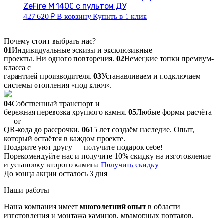
ZeFire М 1400 с пультом ДУ
427 620
₽
В корзину
Купить в 1 клик
Почему стоит выбрать нас?
01
Индивидуальные эскизы и эксклюзивные
проекты. Ни одного повторения.
02
Немецкие топки премиум-
класса с
гарантией производителя.
03
Устанавливаем и подключаем
системы отопления «под ключ».
04
Собственный транспорт и
бережная перевозка хрупкого камня.
05
Любые формы расчёта
— от
QR-кода до рассрочки.
06
15 лет создаём наследие. Опыт,
который остаётся в каждом проекте.
Подарите уют другу — получите подарок себе!
Порекомендуйте нас и получите 10% скидку на изготовление
и установку второго камина
Получить скидку
До конца акции осталось 3 дня
Наши работы
Наша компания имеет
многолетний опыт
в области
изготовления и монтажа каминов, мраморных порталов,