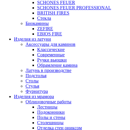
SCHONES FEUER
SCHONES FEUER PROFESSIONAL
BRITISH FIRES
Стекла
Биокамины
ZEFIRE
EBIOS FIRE
Изделия из латуни
Аксессуары для каминов
Классические
Современные
Ручки вьюшки
Обрамление камина
Латунь в производстве
Подстолья
Столы
Стулья
Фурнитура
Изделия из мрамора
Облицовочные работы
Лестницы
Подоконники
Полы и стены
Столешницы
Отделка стен ониксом