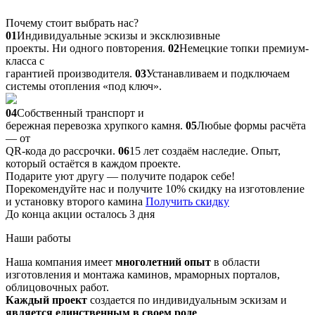
Почему стоит выбрать нас?
01
Индивидуальные эскизы и эксклюзивные
проекты. Ни одного повторения.
02
Немецкие топки премиум-
класса с
гарантией производителя.
03
Устанавливаем и подключаем
системы отопления «под ключ».
04
Собственный транспорт и
бережная перевозка хрупкого камня.
05
Любые формы расчёта
— от
QR-кода до рассрочки.
06
15 лет создаём наследие. Опыт,
который остаётся в каждом проекте.
Подарите уют другу — получите подарок себе!
Порекомендуйте нас и получите 10% скидку на изготовление
и установку второго камина
Получить скидку
До конца акции осталось 3 дня
Наши работы
Наша компания имеет
многолетний опыт
в области
изготовления и монтажа каминов, мраморных порталов,
облицовочных работ.
Каждый проект
создается по индивидуальным эскизам и
является единственным в своем роде
.