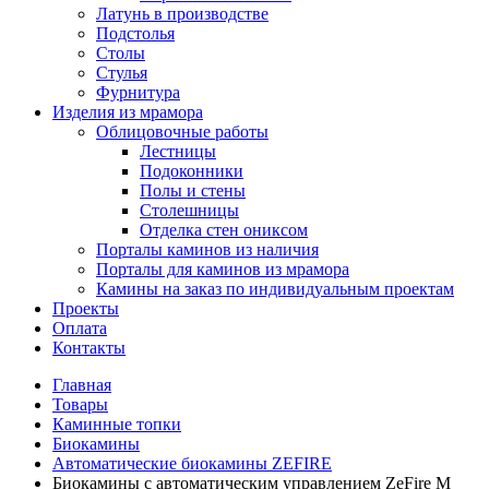
Латунь в производстве
Подстолья
Столы
Стулья
Фурнитура
Изделия из мрамора
Облицовочные работы
Лестницы
Подоконники
Полы и стены
Столешницы
Отделка стен ониксом
Порталы каминов из наличия
Порталы для каминов из мрамора
Камины на заказ по индивидуальным проектам
Проекты
Оплата
Контакты
Главная
Товары
Каминные топки
Биокамины
Автоматические биокамины ZEFIRE
Биокамины с автоматическим управлением ZeFire М