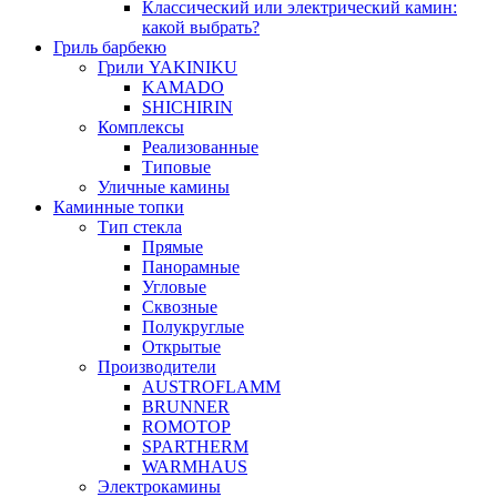
Классический или электрический камин:
какой выбрать?
Гриль барбекю
Грили YAKINIKU
KAMADO
SHICHIRIN
Комплексы
Реализованные
Типовые
Уличные камины
Каминные топки
Тип стекла
Прямые
Панорамные
Угловые
Сквозные
Полукруглые
Открытые
Производители
AUSTROFLAMM
BRUNNER
ROMOTOP
SPARTHERM
WARMHAUS
Электрокамины