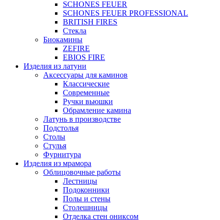
SCHONES FEUER
SCHONES FEUER PROFESSIONAL
BRITISH FIRES
Стекла
Биокамины
ZEFIRE
EBIOS FIRE
Изделия из латуни
Аксессуары для каминов
Классические
Современные
Ручки вьюшки
Обрамление камина
Латунь в производстве
Подстолья
Столы
Стулья
Фурнитура
Изделия из мрамора
Облицовочные работы
Лестницы
Подоконники
Полы и стены
Столешницы
Отделка стен ониксом