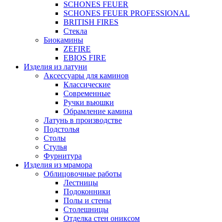
SCHONES FEUER
SCHONES FEUER PROFESSIONAL
BRITISH FIRES
Стекла
Биокамины
ZEFIRE
EBIOS FIRE
Изделия из латуни
Аксессуары для каминов
Классические
Современные
Ручки вьюшки
Обрамление камина
Латунь в производстве
Подстолья
Столы
Стулья
Фурнитура
Изделия из мрамора
Облицовочные работы
Лестницы
Подоконники
Полы и стены
Столешницы
Отделка стен ониксом