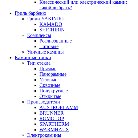
Классический или электрический камин:
какой выбрать?
Гриль барбекю
Грили YAKINIKU
KAMADO
SHICHIRIN
Комплексы
Реализованные
Типовые
Уличные камины
Каминные топки
Тип стекла
Прямые
Панорамные
Угловые
Сквозные
Полукруглые
Открытые
Производители
AUSTROFLAMM
BRUNNER
ROMOTOP
SPARTHERM
WARMHAUS
Электрокамины