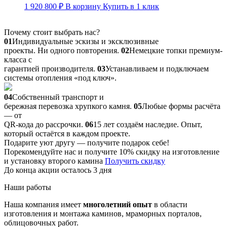
1 920 800
₽
В корзину
Купить в 1 клик
Почему стоит выбрать нас?
01
Индивидуальные эскизы и эксклюзивные
проекты. Ни одного повторения.
02
Немецкие топки премиум-
класса с
гарантией производителя.
03
Устанавливаем и подключаем
системы отопления «под ключ».
04
Собственный транспорт и
бережная перевозка хрупкого камня.
05
Любые формы расчёта
— от
QR-кода до рассрочки.
06
15 лет создаём наследие. Опыт,
который остаётся в каждом проекте.
Подарите уют другу — получите подарок себе!
Порекомендуйте нас и получите 10% скидку на изготовление
и установку второго камина
Получить скидку
До конца акции осталось 3 дня
Наши работы
Наша компания имеет
многолетний опыт
в области
изготовления и монтажа каминов, мраморных порталов,
облицовочных работ.