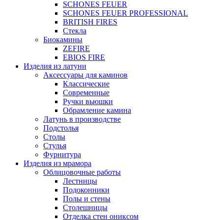
SCHONES FEUER
SCHONES FEUER PROFESSIONAL
BRITISH FIRES
Стекла
Биокамины
ZEFIRE
EBIOS FIRE
Изделия из латуни
Аксессуары для каминов
Классические
Современные
Ручки вьюшки
Обрамление камина
Латунь в производстве
Подстолья
Столы
Стулья
Фурнитура
Изделия из мрамора
Облицовочные работы
Лестницы
Подоконники
Полы и стены
Столешницы
Отделка стен ониксом