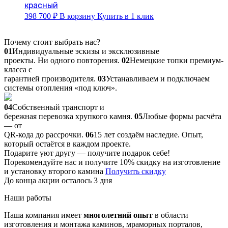
красный
398 700
₽
В корзину
Купить в 1 клик
Почему стоит выбрать нас?
01
Индивидуальные эскизы и эксклюзивные
проекты. Ни одного повторения.
02
Немецкие топки премиум-
класса с
гарантией производителя.
03
Устанавливаем и подключаем
системы отопления «под ключ».
04
Собственный транспорт и
бережная перевозка хрупкого камня.
05
Любые формы расчёта
— от
QR-кода до рассрочки.
06
15 лет создаём наследие. Опыт,
который остаётся в каждом проекте.
Подарите уют другу — получите подарок себе!
Порекомендуйте нас и получите 10% скидку на изготовление
и установку второго камина
Получить скидку
До конца акции осталось 3 дня
Наши работы
Наша компания имеет
многолетний опыт
в области
изготовления и монтажа каминов, мраморных порталов,