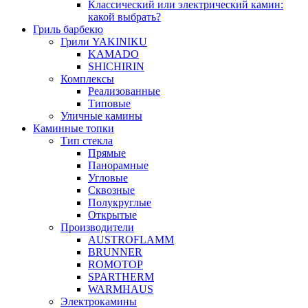
Классический или электрический камин:
какой выбрать?
Гриль барбекю
Грили YAKINIKU
KAMADO
SHICHIRIN
Комплексы
Реализованные
Типовые
Уличные камины
Каминные топки
Тип стекла
Прямые
Панорамные
Угловые
Сквозные
Полукруглые
Открытые
Производители
AUSTROFLAMM
BRUNNER
ROMOTOP
SPARTHERM
WARMHAUS
Электрокамины