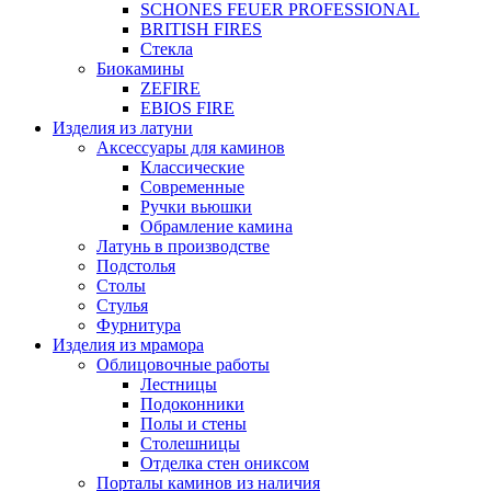
SCHONES FEUER PROFESSIONAL
BRITISH FIRES
Стекла
Биокамины
ZEFIRE
EBIOS FIRE
Изделия из латуни
Аксессуары для каминов
Классические
Современные
Ручки вьюшки
Обрамление камина
Латунь в производстве
Подстолья
Столы
Стулья
Фурнитура
Изделия из мрамора
Облицовочные работы
Лестницы
Подоконники
Полы и стены
Столешницы
Отделка стен ониксом
Порталы каминов из наличия