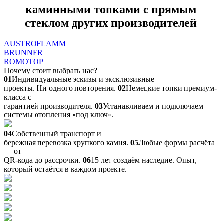
каминными топками с прямым
стеклом других производителей
AUSTROFLAMM
BRUNNER
ROMOTOP
Почему стоит выбрать нас?
01
Индивидуальные эскизы и эксклюзивные
проекты. Ни одного повторения.
02
Немецкие топки премиум-
класса с
гарантией производителя.
03
Устанавливаем и подключаем
системы отопления «под ключ».
04
Собственный транспорт и
бережная перевозка хрупкого камня.
05
Любые формы расчёта
— от
QR-кода до рассрочки.
06
15 лет создаём наследие. Опыт,
который остаётся в каждом проекте.